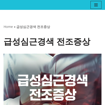
콘
텐
츠
Home
»
급성심근경색 전조증상
로
건
급성심근경색 전조증상
너
뛰
기