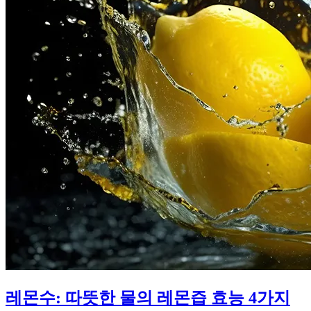
레몬수: 따뜻한 물의 레몬즙 효능 4가지