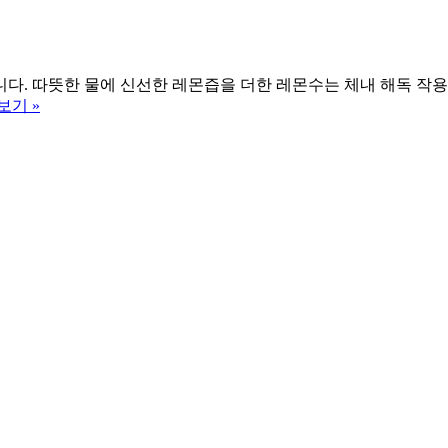
니다. 따뜻한 물에 신선한 레몬즙을 더한 레몬수는 체내 해독 작
레
보기 »
몬
수:
따
뜻
한
물
의
레
몬
즙
효
능
4
가
지