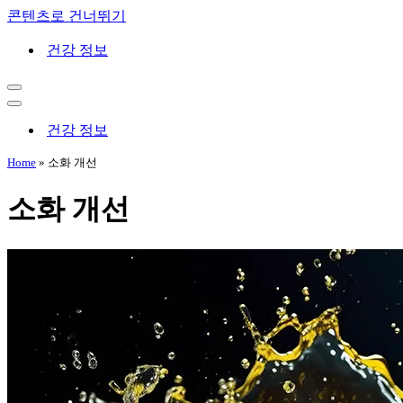
콘텐츠로 건너뛰기
건강 정보
내
비
내
게
비
건강 정보
이
게
션
이
Home
»
소화 개선
메
션
뉴
메
소화 개선
뉴