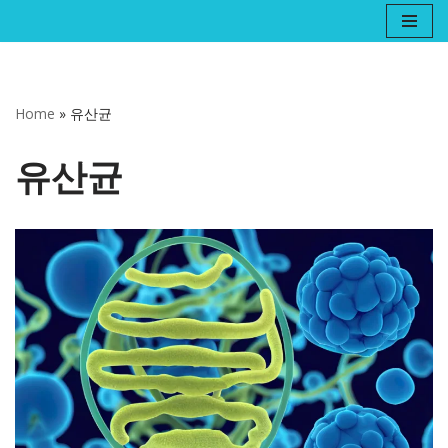
콘
텐
츠
Home
»
유산균
로
건
유산균
너
뛰
기