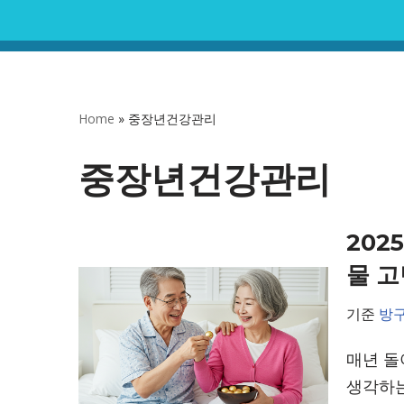
콘
텐
츠
Home
»
중장년건강관리
로
건
중장년건강관리
너
뛰
202
기
물 고
기준
방
매년 돌
생각하는