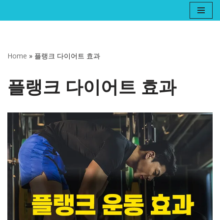
콘
텐
츠
Home
»
플랭크 다이어트 효과
로
건
플랭크 다이어트 효과
너
뛰
기