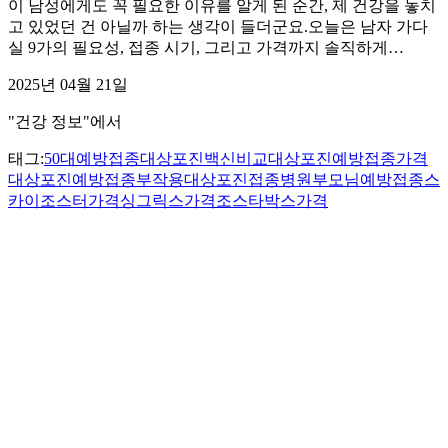
이 남성에게도 꼭 필요한 이유를 알게 된 순간, 제 건강을 놓치
고 있었던 건 아닐까 하는 생각이 들더군요.오늘은 남자 가다
실 9가의 필요성, 접종 시기, 그리고 가격까지 솔직하게…
2025년 04월 21일
"건강 정보"에서
태그:
50대예방접종
대상포진백신비교
대상포진예방접종가격
대상포진예방접종부작용
대상포진접종병원
부모님예방접종
스
카이조스터가격
싱그릭스가격
조스타박스가격