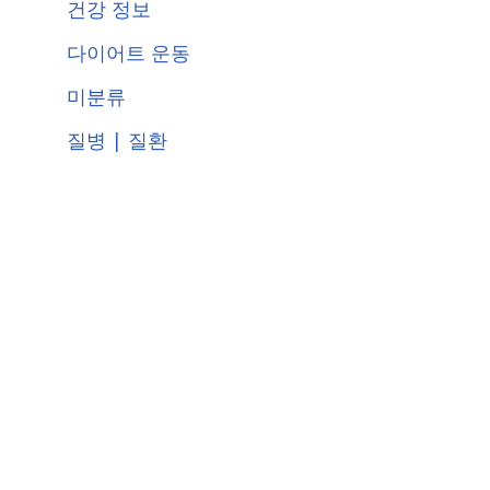
건강 정보
다이어트 운동
미분류
질병 | 질환