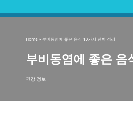
콘
텐
츠
Home
»
부비동염에 좋은 음식 10가지 완벽 정리
로
건
부비동염에 좋은 음식
너
뛰
기
건강 정보