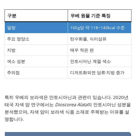
구분
우베 원물 기준 특징
열량
100g당 약 118~140kcal 수준
주요 영양소
탄수화물, 식이섬유
지방
매우 적은 편
색소 성분
안토시아닌 계열 색소
주의점
디저트화되면 당류·지방 증가
특히 우베의 보라색은 안토시아닌과 관련이 있습니다. 2020년
태국 자색 얌 연구에서는
Dioscorea Alata
의 안토시아닌 성분을
분석했으며, 자색 얌이 보라색 식품 소재로 주목받는 이유를 설
명합니다.