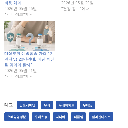
비용 차이
2026년 05월 20일
2026년 05월 26일
"건강 정보"에서
"건강 정보"에서
대상포진 예방접종 가격 12
만원 vs 20만원대, 어떤 백신
을 맞아야 할까?
2026년 05월 21일
"건강 정보"에서
태그:
안토시아닌
우베
우베디저트
우베뜻
우베영양성분
우베효능
자색마
퍼플얌
필리핀디저트