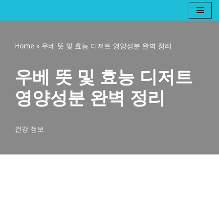
콘
텐
Home
»
우베 뜻 및 효능 디저트 영양성분 완벽 정리
츠
로
우베 뜻 및 효능 디저트
건
너
영양성분 완벽 정리
뛰
기
건강 정보