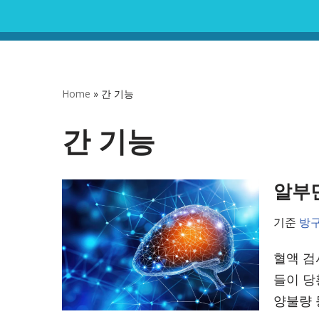
콘
텐
츠
Home
»
간 기능
로
건
간 기능
너
뛰
알부민
기
기준
방
혈액 검
들이 당
양불량 