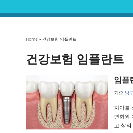
콘
텐
츠
Home
»
건강보험 임플란트
로
건
건강보험 임플란트
너
뛰
임플란
기
기준
방
치아를 
변화와 
고 삶의