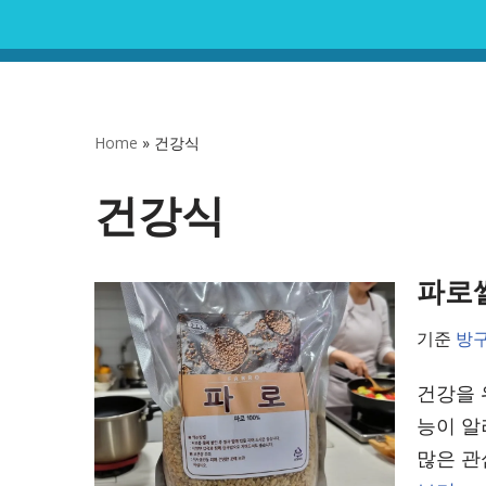
콘
텐
츠
Home
»
건강식
로
건
건강식
너
뛰
파로쌀
기
기준
방
건강을 
능이 알
많은 관