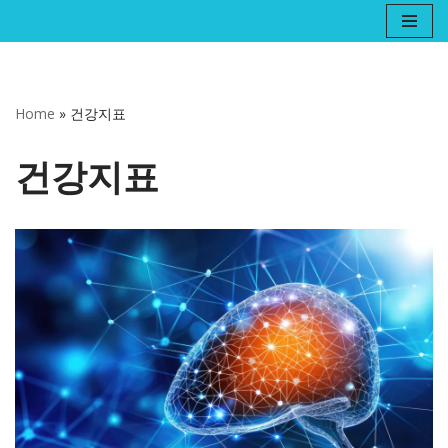
콘
텐
츠
Home
»
건강지표
로
건
건강지표
너
뛰
기