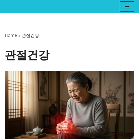
콘
텐
츠
Home
»
관절건강
로
건
관절건강
너
뛰
기