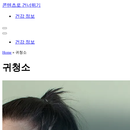
콘텐츠로 건너뛰기
건강 정보
내
비
내
게
비
건강 정보
이
게
션
이
Home
»
귀청소
메
션
뉴
메
귀청소
뉴