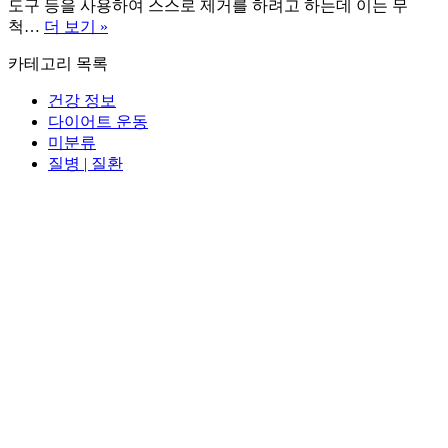
도구 등을 사용하여 스스로 제거를 하려고 하는데 이는 무
이
척…
더 보기 »
비
카테고리 목록
인
후
건강 정보
과
다이어트 운동
귀
미분류
지
질병 | 질환
제
거
3
가
지
방
법
과
비
용
관
리
방
법