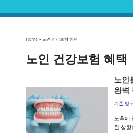
콘
텐
츠
Home
»
노인 건강보험 혜택
로
건
노인 건강보험 혜택
너
뛰
노인틀
기
완벽
기준
방
노후에 
한 상황