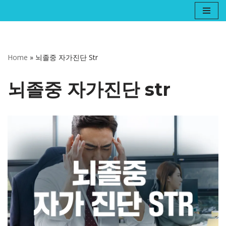
콘
텐
츠
Home
»
뇌졸중 자가진단 Str
로
건
뇌졸중 자가진단 str
너
뛰
기