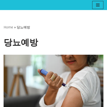
콘
텐
츠
Home
»
당뇨예방
로
건
당뇨예방
너
뛰
기