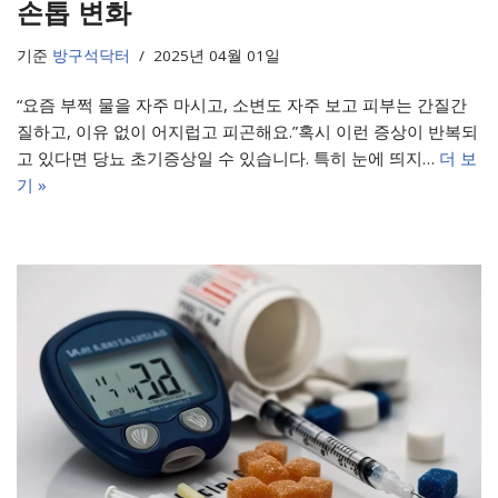
손톱 변화
기준
방구석닥터
2025년 04월 01일
“요즘 부쩍 물을 자주 마시고, 소변도 자주 보고 피부는 간질간
질하고, 이유 없이 어지럽고 피곤해요.”혹시 이런 증상이 반복되
고 있다면 당뇨 초기증상일 수 있습니다. 특히 눈에 띄지…
더 보
기 »