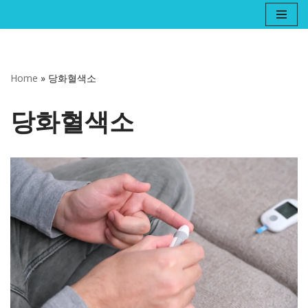
콘
텐
츠
Home
»
당화혈색소
로
건
당화혈색소
너
뛰
기