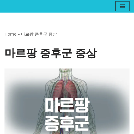
콘
텐
츠
Home
»
마르팡 증후군 증상
로
건
마르팡 증후군 증상
너
뛰
기