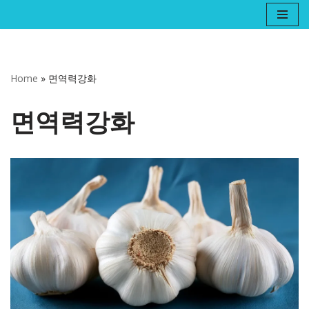
콘
텐
츠
Home
»
면역력강화
로
건
면역력강화
너
뛰
기