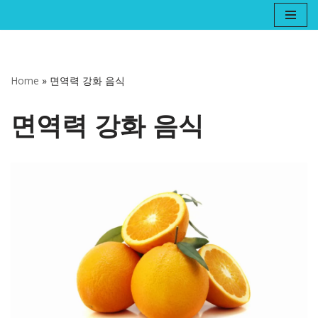
콘
텐
츠
Home
»
면역력 강화 음식
로
건
면역력 강화 음식
너
뛰
기