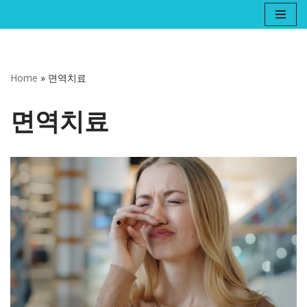
콘
텐
츠
Home
»
면역치료
로
건
면역치료
너
뛰
기