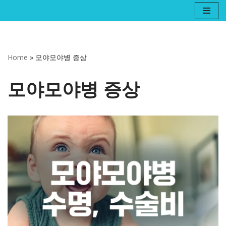
콘
텐
츠
Home
»
모야모야병 증상
로
건
모야모야병 증상
너
뛰
기