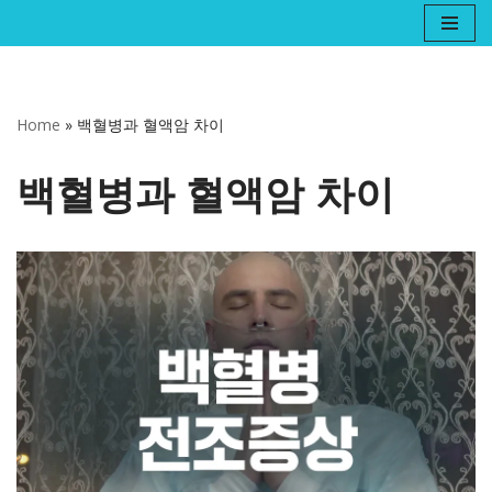
콘
텐
츠
Home
»
백혈병과 혈액암 차이
로
건
백혈병과 혈액암 차이
너
뛰
기