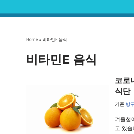
콘
텐
츠
Home
»
비타민E 음식
로
건
비타민E 음식
너
뛰
코로나
기
식단
기준
방
겨울철이
고 있습