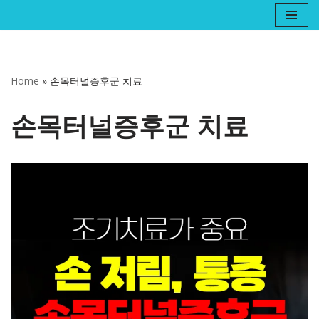
콘
텐
츠
Home
»
손목터널증후군 치료
로
건
손목터널증후군 치료
너
뛰
기