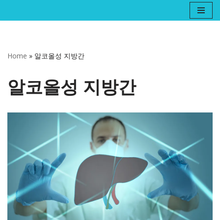
콘
텐
츠
Home
»
알코올성 지방간
로
건
알코올성 지방간
너
뛰
기