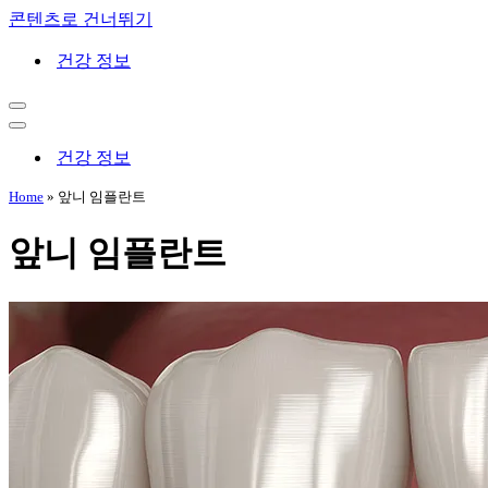
콘텐츠로 건너뛰기
건강 정보
내
비
내
게
비
건강 정보
이
게
션
이
Home
»
앞니 임플란트
메
션
뉴
메
앞니 임플란트
뉴