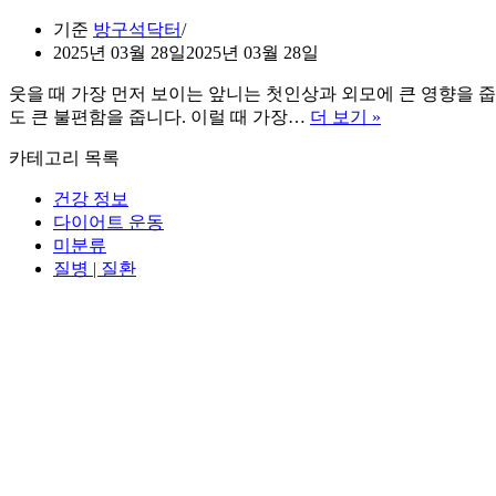
기준
방구석닥터
2025년 03월 28일
2025년 03월 28일
웃을 때 가장 먼저 보이는 앞니는 첫인상과 외모에 큰 영향을 
앞
도 큰 불편함을 줍니다. 이럴 때 가장…
더 보기 »
니
카테고리 목록
임
플
건강 정보
란
다이어트 운동
트
미분류
비
질병 | 질환
용
및
가
격
을
아
낄
수
있
는