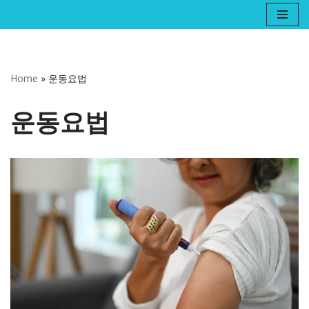
콘
텐
츠
Home
»
운동요법
로
건
운동요법
너
뛰
기