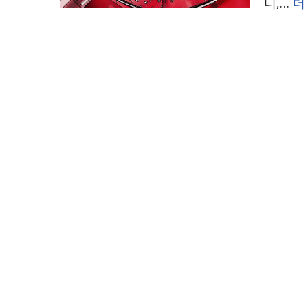
니,…
더