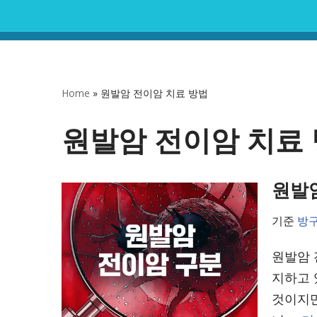
콘
텐
츠
Home
»
원발암 전이암 치료 방법
로
건
원발암 전이암 치료
너
뛰
원발
기
기준
방
원발암 
지하고 
것이지만