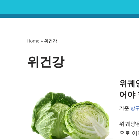
콘
텐
츠
Home
»
위건강
로
건
위건강
너
뛰
위궤양
기
어야
기준
방
위궤양은
으로 이