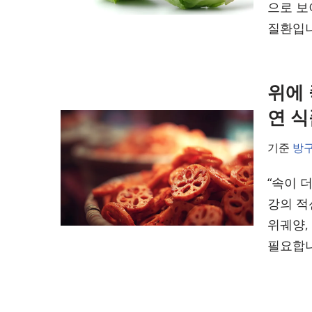
으로 보
질환입
위에 
연 식
기준
방
“속이 
강의 적
위궤양,
필요합