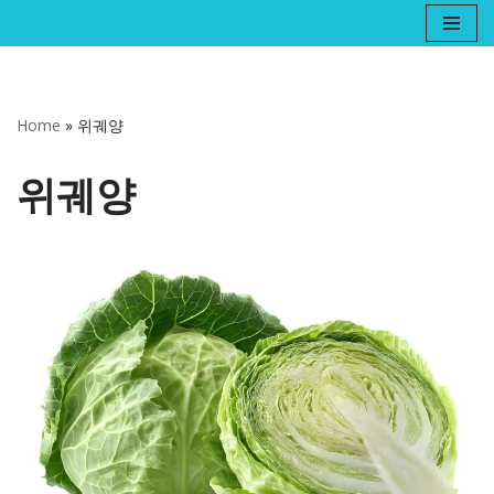
콘
텐
츠
Home
»
위궤양
로
건
위궤양
너
뛰
기