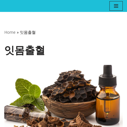
콘
텐
츠
Home
»
잇몸출혈
로
건
잇몸출혈
너
뛰
기