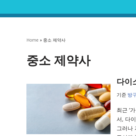
콘
텐
츠
Home
»
중소 제약사
로
건
중소 제약사
너
뛰
다이소
기
기준
방
최근 ‘
서, 다
그러나 