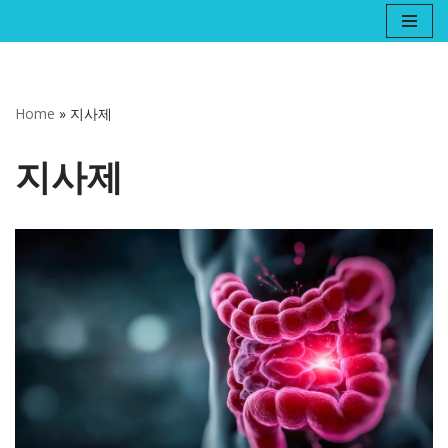
콘
텐
츠
Home
»
지사제
로
건
지사제
너
뛰
기