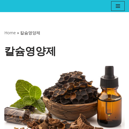
콘
텐
츠
Home
»
칼슘영양제
로
건
칼슘영양제
너
뛰
기