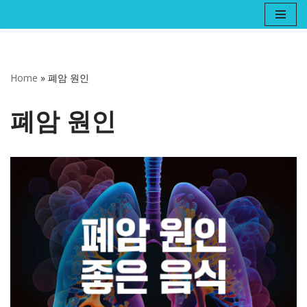
콘
텐
츠
Home
»
폐암 원인
로
건
폐암 원인
너
뛰
기