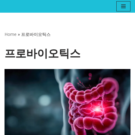
콘
텐
츠
Home
»
프로바이오틱스
로
건
프로바이오틱스
너
뛰
기