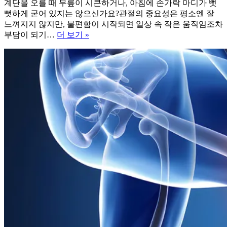
계단을 오를 때 무릎이 시큰하거나, 아침에 손가락 마디가 뻣
뻣하게 굳어 있지는 않으신가요?관절의 중요성은 평소엔 잘
느껴지지 않지만, 불편함이 시작되면 일상 속 작은 움직임조차
관
부담이 되기…
더 보기 »
절
연
골
영
양
제,
어
떻
게
골
라
야
할
까
요?