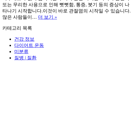
또는 무리한 사용으로 인해 뻣뻣함, 통증, 붓기 등의 증상이 나
타나기 시작합니다.이것이 바로 관절염의 시작일 수 있습니다.
관
많은 사람들이…
더 보기 »
절
카테고리 목록
염
치
건강 정보
료
다이어트 운동
초
미분류
기
질병 | 질환
관
리
부
터
예
방
까
지
꼭
알
아
야