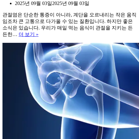
2025년 09월 03일
2025년 09월 03일
관절염은 단순한 통증이 아니라, 계단을 오르내리는 작은 움직
임조차 큰 고통으로 다가올 수 있는 질환입니다. 하지만 좋은
소식은 있습니다. 우리가 매일 먹는 음식이 관절을 지키는 든
관
든한…
더 보기 »
절
염
에
좋
은
음
식
10
가
지
꼭
챙
기
세
요!