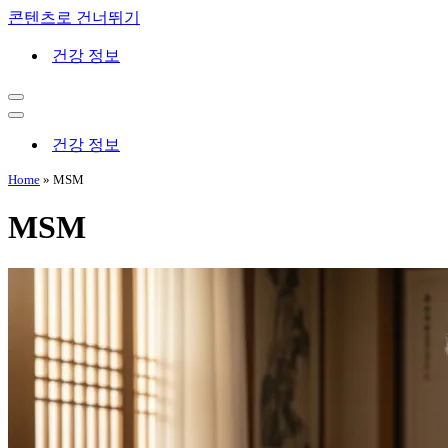
콘텐츠로 건너뛰기
건강 정보
내
비
내
게
비
건강 정보
이
게
션
이
Home
»
MSM
메
션
뉴
메
MSM
뉴