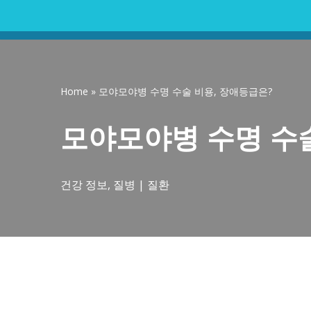
콘
텐
츠
Home
»
모야모야병 수명 수술 비용, 장애등급은?
로
건
모야모야병 수명 수술
너
뛰
기
건강 정보
,
질병 | 질환