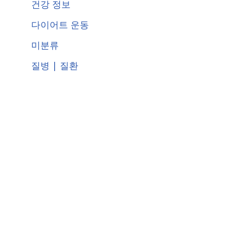
건강 정보
다이어트 운동
미분류
질병 | 질환