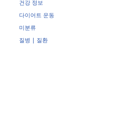
건강 정보
다이어트 운동
미분류
질병 | 질환