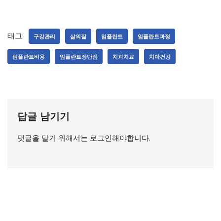
태그:
구강관리
삶의질
임플란트
임플란트과정
임플란트비용
임플란트장단점
치과치료
치아건강
답글 남기기
댓글을 달기 위해서는
로그인
해야합니다.