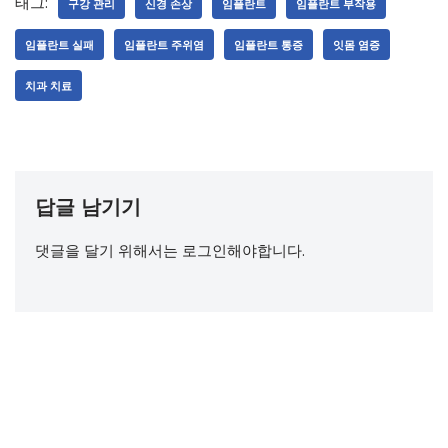
태그:
구강 관리
신경 손상
임플란트
임플란트 부작용
임플란트 실패
임플란트 주위염
임플란트 통증
잇몸 염증
치과 치료
답글 남기기
댓글을 달기 위해서는
로그인
해야합니다.