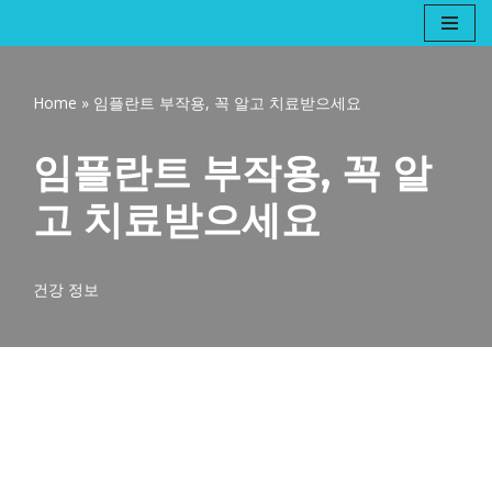
콘
텐
Home
»
임플란트 부작용, 꼭 알고 치료받으세요
츠
로
임플란트 부작용, 꼭 알
건
너
고 치료받으세요
뛰
기
건강 정보